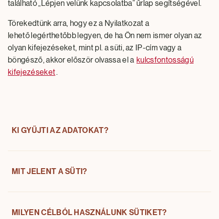
található „Lépjen velünk kapcsolatba” űrlap segítségével.
Törekedtünk arra, hogy ez a Nyilatkozat a
lehető legérthetőbb legyen, de ha Ön nem ismer olyan az
olyan kifejezéseket, mint pl. a süti, az IP-cím vagy a
böngésző, akkor először olvassa el a
kulcsfontosságú
kifejezéseket
.
KI GYŰJTI AZ ADATOKAT?
A sütik és egyéb követési technológiák útján a The
MIT JELENT A SÜTI?
Magnum Ice Cream Vállalat számára megadott vagy
általa gyűjtött személyes adatokat a Magnum ICC
Hungary Kft. (1138 Budapest, Váci út 121-
A sütik, pixelcímkék és hasonló technológiák (együttes
MILYEN CÉLBÓL HASZNÁLUNK SÜTIKET?
127.) kezeli, mint adatkezelő.