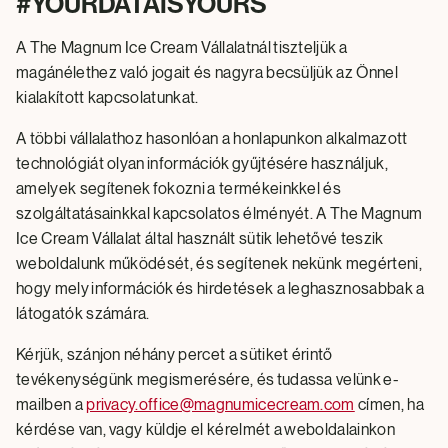
#YOURDATAISYOURS
A The Magnum Ice Cream Vállalatnál tiszteljük a
magánélethez való jogait és nagyra becsüljük az Önnel
kialakított kapcsolatunkat.
A többi vállalathoz hasonlóan a honlapunkon alkalmazott
technológiát olyan információk gyűjtésére használjuk,
amelyek segítenek fokozni a termékeinkkel és
szolgáltatásainkkal kapcsolatos élményét. A The Magnum
Ice Cream Vállalat által használt sütik lehetővé teszik
weboldalunk működését, és segítenek nekünk megérteni,
hogy mely információk és hirdetések a leghasznosabbak a
látogatók számára.
Kérjük, szánjon néhány percet a sütiket érintő
tevékenységünk megismerésére, és tudassa velünk e-
mailben a
privacy.office@magnumicecream.com
címen, ha
kérdése van, vagy küldje el kérelmét a weboldalainkon