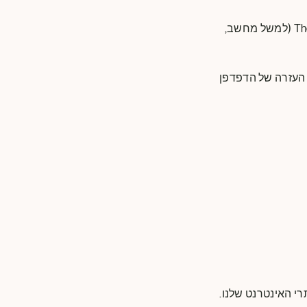
אם אתה משתמש במכשירים שונים כדי לגשת לאתר של The Magnum Ice Cream Company (למשל מחשב,
 העזרה של הדפדפן