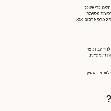
ים, כדי שנוכל
סומת מסוימת.
ויות הפרופילינג ש- The Magnum Ice Cream Company מבצעת לצורכי פרסום, אנא
ו להבין כיצד
ת הקמפיינים
לוונטי בהמשך.
?