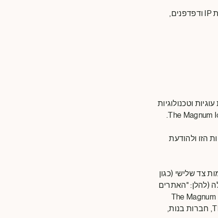
ניסינו לשמור על הודעה זו פשוטה ככל האפשר, אך אם אינך מכיר מונחים כמו עוגיות, כתובות IP ודפדפנים,
אסף על ידה באמצעות עוגיות וטכנולוגיות
ת הזו ולהודעת
ת צד שלישי (כגון
ה (להלן: "האתרים
על ידי או מטעם The Magnum Ice Cream Company. ההתייחסות ל-"The Magnum Ice
Cream Company" בהודעה זו כוללת כל חברה מקבוצת The Magnum Ice Cream Company, חברות בנות,