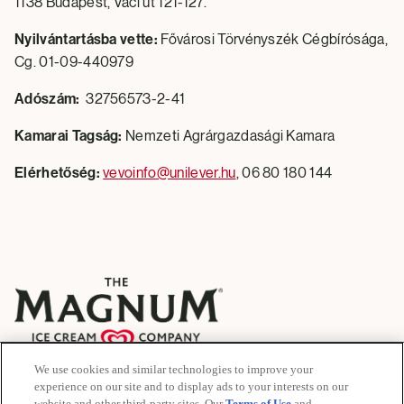
1138 Budapest, Váci út 121-127.
Nyilvántartásba vette:
Fővárosi Törvényszék Cégbírósága,
Cg. 01-09-440979
Adószám:
32756573-2-41
Kamarai Tagság:
Nemzeti Agrárgazdasági Kamara
Elérhetőség:
vevoinfo@unilever.hu
, 06 80 180 144
We use cookies and similar technologies to improve your
© 2026 The Magnum Ice Cream Company
experience on our site and to display ads to your interests on our
All rights reserved
website and other third-party sites. Our
Terms of Use
and