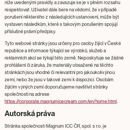
níže uvedenými pravidly a zavazuje se je v plném rozsahu
respektovat. Uživatel dále bere na vědomí, že v případě
porušení některého z následujících ustanovení, může být
vystaven následkům, které s takovým porušením spojují
příslušné právní předpisy.
Tyto webové stránky jsou určeny pro osoby žijící v České
republice a informace týkající se výrobků, služeb a
reklamních akcí se týkají této země. Neposkytuje se žádné
prohlášení či záruka, že materiály obsažené na těchto
stránkách jsou vhodné či relevantní pro jakoukoliv jinou
zemi, nebo že jsou v takové zemi k dispozici. Osobám
žijícím v jiných zemí doporučujeme navštívit stránky
společnosti na adrese
https://corporate.magnumicecream.com/en/home.html
.
Autorská práva
Stránka společnosti Magnum ICC ČR, spol. s r.o. je