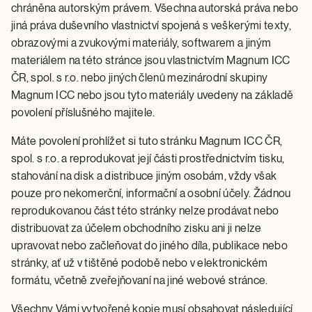
chráněna autorským právem. Všechna autorská práva nebo
jiná práva duševního vlastnictví spojená s veškerými texty,
obrazovými a zvukovými materiály, softwarem a jiným
materiálem na této stránce jsou vlastnictvím Magnum ICC
ČR, spol. s r.o. nebo jiných členů mezinárodní skupiny
Magnum ICC nebo jsou tyto materiály uvedeny na základě
povolení příslušného majitele.
Máte povolení prohlížet si tuto stránku Magnum ICC ČR,
spol. s r.o. a reprodukovat její části prostřednictvím tisku,
stahování na disk a distribuce jiným osobám, vždy však
pouze pro nekomerční, informační a osobní účely. Žádnou
reprodukovanou část této stránky nelze prodávat nebo
distribuovat za účelem obchodního zisku ani ji nelze
upravovat nebo začleňovat do jiného díla, publikace nebo
stránky, ať už v tištěné podobě nebo v elektronickém
formátu, včetně zveřejňovaní na jiné webové stránce.
Všechny Vámi vytvořené kopie musí obsahovat následující