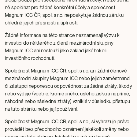
ně spoléhat pro žádné konkrétní účely a společnost
Magnum ICC ČR, spol. s r.o. neposkytuje žádnou záruku
ohledně jejich přesnosti a úplnosti.
Žádné informace na této stránce neznamenají výzvu k
investici do některého z členů mezinárodní skupiny
Magnum ICC ani neslouží jako základ jakéhokoli
investičního rozhodnutí.
Společnost Magnum ICC ČR, spol. s r.o. ani žádní členové
mezinárodní skupiny Magnum ICC nebo jejich zaměstnanci
či zástupci neponesou odpovědnost za žádné ztráty, škody
nebo výdaje (včetně, kromě jiného, ušlého zisku a nepřímé,
náhodné nebo následné ztráty) vzniklé v důsledku přístupu
na tuto stránku nebo její používání.
Společnost Magnum ICC ČR, spol. s r.o., si vyhrazuje právo
provádět bez předchozího oznámení jakékoli změny nebo
opravy na této stránce, kdykoli to uzná za vhodné.