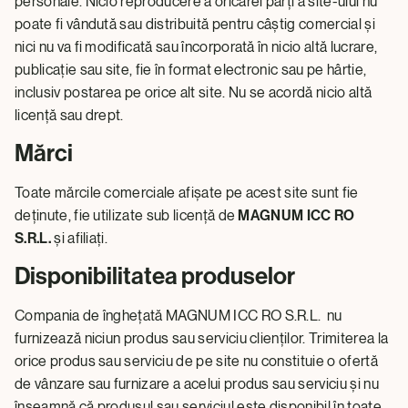
personale. Nicio reproducere a oricărei părți a site-ului nu
poate fi vândută sau distribuită pentru câștig comercial și
nici nu va fi modificată sau încorporată în nicio altă lucrare,
publicație sau site, fie în format electronic sau pe hârtie,
inclusiv postarea pe orice alt site. Nu se acordă nicio altă
licență sau drept.
Mărci
Toate mărcile comerciale afișate pe acest site sunt fie
deținute, fie utilizate sub licență de
MAGNUM ICC RO
S.R.L.
și afiliați.
Disponibilitatea produselor
Compania de înghețată MAGNUM ICC RO S.R.L. nu
furnizează niciun produs sau serviciu clienților. Trimiterea la
orice produs sau serviciu de pe site nu constituie o ofertă
de vânzare sau furnizare a acelui produs sau serviciu și nu
înseamnă că produsul sau serviciul este disponibil în toate