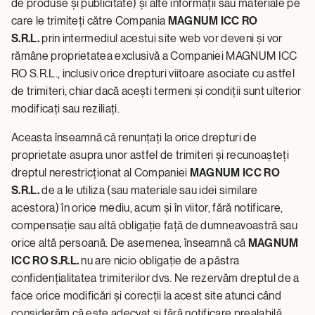
de produse și publicitate) și alte informații sau materiale pe
care le trimiteți către Compania
MAGNUM ICC RO
S.R.L.
prin intermediul acestui site web vor deveni și vor
rămâne proprietatea exclusivă a Companiei MAGNUM ICC
RO S.R.L., inclusiv orice drepturi viitoare asociate cu astfel
de trimiteri, chiar dacă acești termeni și condiții sunt ulterior
modificați sau reziliați.
Aceasta înseamnă că renunțați la orice drepturi de
proprietate asupra unor astfel de trimiteri și recunoașteți
dreptul nerestricționat al Companiei
MAGNUM ICC RO
S.R.L.
de a le utiliza (sau materiale sau idei similare
acestora) în orice mediu, acum și în viitor, fără notificare,
compensație sau altă obligație față de dumneavoastră sau
orice altă persoană. De asemenea, înseamnă că
MAGNUM
ICC RO S.R.L.
nu are nicio obligație de a păstra
confidențialitatea trimiterilor dvs. Ne rezervăm dreptul de a
face orice modificări și corecții la acest site atunci când
considerăm că este adecvat și fără notificare prealabilă.