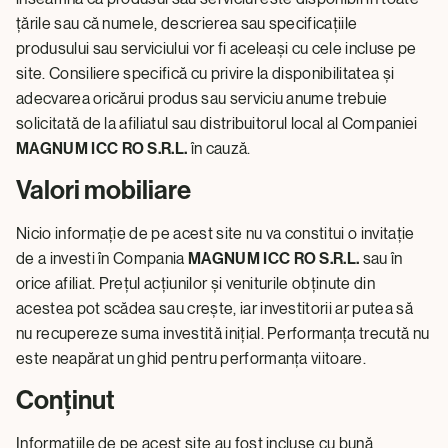
țările sau că numele, descrierea sau specificațiile
produsului sau serviciului vor fi aceleași cu cele incluse pe
site. Consiliere specifică cu privire la disponibilitatea și
adecvarea oricărui produs sau serviciu anume trebuie
solicitată de la afiliatul sau distribuitorul local al Companiei
MAGNUM ICC RO S.R.L.
în cauză.
Valori mobiliare
Nicio informație de pe acest site nu va constitui o invitație
de a investi în Compania
MAGNUM ICC RO S.R.L.
sau în
orice afiliat. Prețul acțiunilor și veniturile obținute din
acestea pot scădea sau crește, iar investitorii ar putea să
nu recupereze suma investită inițial. Performanța trecută nu
este neapărat un ghid pentru performanța viitoare.
Conținut
Informațiile de pe acest site au fost incluse cu bună