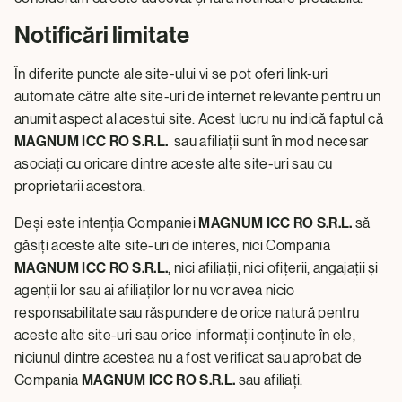
Notificări limitate
În diferite puncte ale site-ului vi se pot oferi link-uri
automate către alte site-uri de internet relevante pentru un
anumit aspect al acestui site. Acest lucru nu indică faptul că
MAGNUM ICC RO S.R.L.
sau afiliații sunt în mod necesar
asociați cu oricare dintre aceste alte site-uri sau cu
proprietarii acestora.
Deși este intenția Companiei
MAGNUM ICC RO S.R.L.
să
găsiți aceste alte site-uri de interes, nici Compania
MAGNUM ICC RO S.R.L.
, nici afiliații, nici ofițerii, angajații și
agenții lor sau ai afiliaților lor nu vor avea nicio
responsabilitate sau răspundere de orice natură pentru
aceste alte site-uri sau orice informații conținute în ele,
niciunul dintre acestea nu a fost verificat sau aprobat de
Compania
MAGNUM ICC RO S.R.L.
sau afiliați.