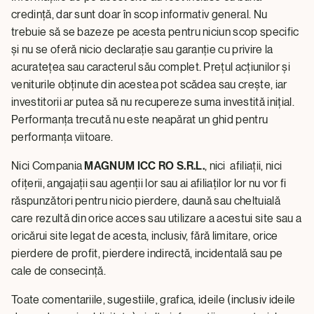
credință, dar sunt doar în scop informativ general. Nu
trebuie să se bazeze pe acesta pentru niciun scop specific
și nu se oferă nicio declarație sau garanție cu privire la
acuratețea sau caracterul său complet. Prețul acțiunilor și
veniturile obținute din acestea pot scădea sau crește, iar
investitorii ar putea să nu recupereze suma investită inițial.
Performanța trecută nu este neapărat un ghid pentru
performanța viitoare.
Nici Compania
MAGNUM ICC RO S.R.L.
, nici afiliații, nici
ofițerii, angajații sau agenții lor sau ai afiliaților lor nu vor fi
răspunzători pentru nicio pierdere, daună sau cheltuială
care rezultă din orice acces sau utilizare a acestui site sau a
oricărui site legat de acesta, inclusiv, fără limitare, orice
pierdere de profit, pierdere indirectă, incidentală sau pe
cale de consecință.
Toate comentariile, sugestiile, grafica, ideile (inclusiv ideile