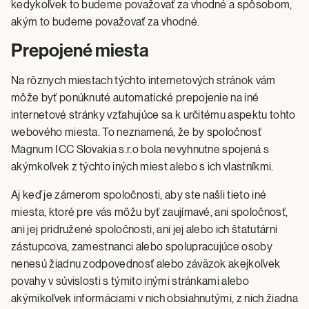
kedykoľvek to budeme považovať za vhodné a spôsobom,
akým to budeme považovať za vhodné.
Prepojené miesta
Na rôznych miestach týchto internetových stránok vám
môže byť ponúknuté automatické prepojenie na iné
internetové stránky vzťahujúce sa k určitému aspektu tohto
webového miesta. To neznamená, že by spoločnosť
Magnum ICC Slovakia s.r.o bola nevyhnutne spojená s
akýmkoľvek z týchto iných miest alebo s ich vlastníkmi.
Aj keď je zámerom spoločnosti, aby ste našli tieto iné
miesta, ktoré pre vás môžu byť zaujímavé, ani spoločnosť,
ani jej pridružené spoločnosti, ani jej alebo ich štatutárni
zástupcova, zamestnanci alebo spolupracujúce osoby
nenesú žiadnu zodpovednosť alebo záväzok akejkoľvek
povahy v súvislosti s týmito inými stránkami alebo
akýmikoľvek informáciami v nich obsiahnutými, z nich žiadna