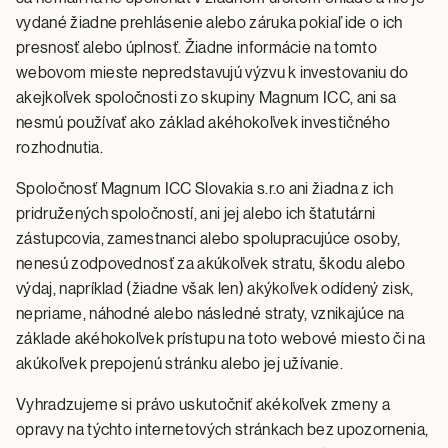
vydané žiadne prehlásenie alebo záruka pokiaľ ide o ich
presnosť alebo úplnosť. Žiadne informácie na tomto
webovom mieste nepredstavujú výzvu k investovaniu do
akejkoľvek spoločnosti zo skupiny Magnum ICC, ani sa
nesmú používať ako základ akéhokoľvek investičného
rozhodnutia.
Spoločnosť Magnum ICC Slovakia s.r.o ani žiadna z ich
pridružených spoločností, ani jej alebo ich štatutárni
zástupcovia, zamestnanci alebo spolupracujúce osoby,
nenesú zodpovednosť za akúkoľvek stratu, škodu alebo
výdaj, napríklad (žiadne však len) akýkoľvek odídený zisk,
nepriame, náhodné alebo následné straty, vznikajúce na
základe akéhokoľvek prístupu na toto webové miesto či na
akúkoľvek prepojenú stránku alebo jej užívanie.
Vyhradzujeme si právo uskutočniť akékoľvek zmeny a
opravy na týchto internetových stránkach bez upozornenia,