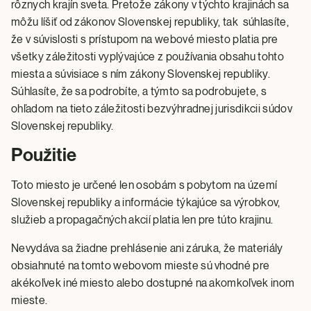
rôznych krajín sveta. Pretože zákony v týchto krajinách sa
môžu líšiť od zákonov Slovenskej republiky, tak súhlasíte,
že v súvislosti s prístupom na webové miesto platia pre
všetky záležitosti vyplývajúce z používania obsahu tohto
miesta a súvisiace s ním zákony Slovenskej republiky.
Súhlasíte, že sa podrobíte, a týmto sa podrobujete, s
ohľadom na tieto záležitosti bezvýhradnej jurisdikcii súdov
Slovenskej republiky.
Použitie
Toto miesto je určené len osobám s pobytom na území
Slovenskej republiky a informácie týkajúce sa výrobkov,
služieb a propagačných akcií platia len pre túto krajinu.
Nevydáva sa žiadne prehlásenie ani záruka, že materiály
obsiahnuté na tomto webovom mieste sú vhodné pre
akékoľvek iné miesto alebo dostupné na akomkoľvek inom
mieste.