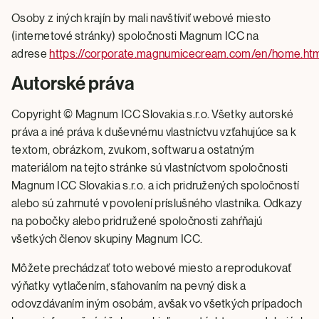
Osoby z iných krajín by mali navštíviť webové miesto
(internetové stránky) spoločnosti Magnum ICC na
adrese
https://corporate.magnumicecream.com/en/home.ht
Autorské práva
Copyright © Magnum ICC Slovakia s.r.o. Všetky autorské
práva a iné práva k duševnému vlastníctvu vzťahujúce sa k
textom, obrázkom, zvukom, softwaru a ostatným
materiálom na tejto stránke sú vlastníctvom spoločnosti
Magnum ICC Slovakia s.r.o. a ich pridružených spoločností
alebo sú zahrnuté v povolení príslušného vlastníka. Odkazy
na pobočky alebo pridružené spoločnosti zahŕňajú
všetkých členov skupiny Magnum ICC.
Môžete prechádzať toto webové miesto a reprodukovať
výňatky vytlačením, sťahovaním na pevný disk a
odovzdávaním iným osobám, avšak vo všetkých prípadoch