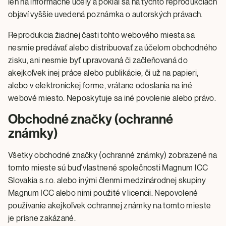
len na informačné účely a pokiaľ sa na týchto reprodukciách
objaví vyššie uvedená poznámka o autorských právach.
Reprodukcia žiadnej časti tohto webového miesta sa
nesmie predávať alebo distribuovať za účelom obchodného
zisku, ani nesmie byť upravovaná či začleňovaná do
akejkoľvek inej práce alebo publikácie, či už na papieri,
alebo v elektronickej forme, vrátane odoslania na iné
webové miesto. Neposkytuje sa iné povolenie alebo právo.
Obchodné značky (ochranné
známky)
Všetky obchodné značky (ochranné známky) zobrazené na
tomto mieste sú buď vlastnené společnosti Magnum ICC
Slovakia s.r.o. alebo inými členmi medzinárodnej skupiny
Magnum ICC alebo nimi použité v licencii. Nepovolené
používanie akejkoľvek ochrannej známky na tomto mieste
je prísne zakázané.