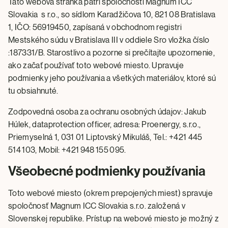
Táto webová stránka patrí spoločnosti Magnum ICC
Slovakia s r.o., so sídlom Karadžičova 10, 821 08 Bratislava
1, IČO: 56919450, zapísaná v obchodnom registri
Mestského súdu v Bratislava III v oddiele Sro vložka číslo
:187331/B. Starostlivo a pozorne si prečítajte upozornenie,
ako začať používať toto webové miesto. Upravuje
podmienky jeho používania a všetkých materiálov, ktoré sú
tu obsiahnuté.
Zodpovedná osoba za ochranu osobných údajov: Jakub
Húlek, dataprotection officer, adresa: Proenergy, s.r.o.,
Priemyselná 1, 031 01 Liptovský Mikuláš, Tel.: +421 445
514 103, Mobil: +421 948 155 095.
Všeobecné podmienky používania
Toto webové miesto (okrem prepojených miest) spravuje
spoločnosť Magnum ICC Slovakia s.r.o. založená v
Slovenskej republike. Prístup na webové miesto je možný z