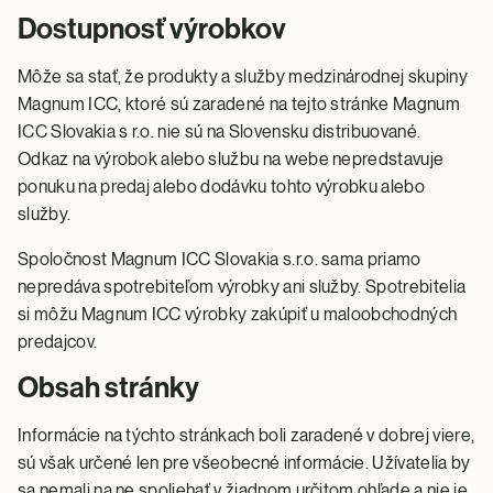
Dostupnosť výrobkov
Môže sa stať, že produkty a služby medzinárodnej skupiny
Magnum ICC, ktoré sú zaradené na tejto stránke Magnum
ICC Slovakia s r.o. nie sú na Slovensku distribuované.
Odkaz na výrobok alebo službu na webe nepredstavuje
ponuku na predaj alebo dodávku tohto výrobku alebo
služby.
Spoločnost Magnum ICC Slovakia s.r.o. sama priamo
nepredáva spotrebiteľom výrobky ani služby. Spotrebitelia
si môžu Magnum ICC výrobky zakúpiť u maloobchodných
predajcov.
Obsah stránky
Informácie na týchto stránkach boli zaradené v dobrej viere,
sú však určené len pre všeobecné informácie. Užívatelia by
sa nemali na ne spoliehať v žiadnom určitom ohľade a nie je