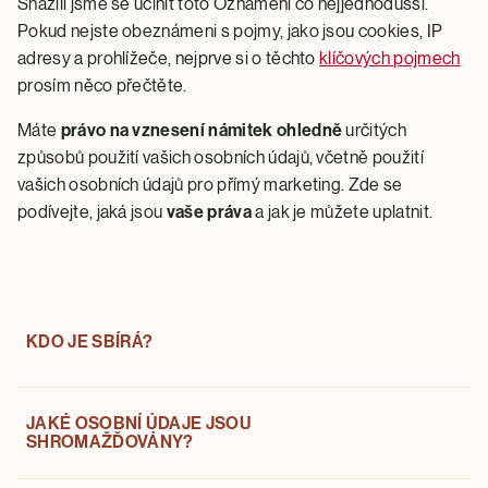
Snažili jsme se učinit toto Oznámení co nejjednodušší.
Pokud nejste obeznámeni s pojmy, jako jsou cookies, IP
adresy a prohlížeče, nejprve si o těchto
klíčových pojmech
prosím něco přečtěte.
Máte
právo na vznesení námitek ohledně
určitých
způsobů použití vašich osobních údajů, včetně použití
vašich osobních údajů pro přímý marketing. Zde se
podívejte, jaká jsou
vaše práva
a jak je můžete uplatnit.
KDO JE SBÍRÁ?
JAKÉ OSOBNÍ ÚDAJE JSOU
Jakékoliv osobní údaje poskytnuté společnosti Magnum
SHROMAŽĎOVÁNY?
ICC nebo jí shromážděné jsou zpracovávány a řízeny
společností
Magnum ICC ČR, spol. s r.o
., se sídlem