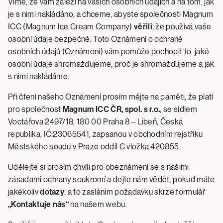
Víme, že vám záleží na vašich osobních údajích a na tom, jak
je s nimi nakládáno, a chceme, abyste společnosti Magnum
ICC (Magnum Ice Cream Company)
věřili
, že používá vaše
osobní údaje bezpečně. Toto Oznámení o ochraně
osobních údajů (Oznámení) vám pomůže pochopit to, jaké
osobní údaje shromažďujeme, proč je shromažďujeme a jak
s nimi nakládáme.
Při čtení našeho Oznámení prosím mějte na paměti, že platí
pro společnost
Magnum ICC ČR, spol. s r.o.
, se sídlem
Voctářova 2497/18, 180 00 Praha 8 – Libeň, Česká
republika, IČ:23065541, zapsanou v obchodním rejstříku
Městského soudu v Praze oddíl C vložka 420855.
Udělejte si prosím chvíli pro obeznámení se s našimi
zásadami ochrany soukromí a dejte nám vědět, pokud máte
jakékoliv
dotazy
, a to zasláním požadavku skrze formulář
„Kontaktuje nás“
na našem webu.