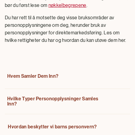
bør du først lese om
nøkkelbegrepene
.
Du har rett til å motsette deg visse bruksområder av
personopplysningene om deg, herunder bruk av
personopplysninger for direktemarkedsføring. Les om
hvilke rettigheter du har og hvordan du kan utøve dem her.
Hvem Samler Dem Inn?
Hvilke Typer Personopplysninger Samles
Eventuelle personopplysninger som gis til eller samles
Inn?
inn av The Magnum Ice Cream Company styres av
Magnum ICC Sweden AB, som er behandlingsansvarlig.
Denne personvernerklæringen gjelder
Personopplysninger betyr all informasjon som kan
Hvordan beskytter vi barns personvern?
personopplysninger som The Magnum Ice Cream
brukes til å identifisere et bestemt individ, direkte eller