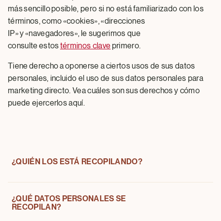
más sencillo posible, pero si no está familiarizado con los
términos, como «cookies», «direcciones
IP» y «navegadores», le sugerimos que
consulte estos
términos clave
primero.
Tiene derecho a oponerse a ciertos usos de sus datos
personales, incluido el uso de sus datos personales para
marketing directo. Vea cuáles son sus derechos y cómo
puede ejercerlos aquí.
¿QUIÉN LOS ESTÁ RECOPILANDO?
¿QUÉ DATOS PERSONALES SE
Todos los datos personales proporcionados o
RECOPILAN?
recopilados por The Magnum Ice Cream Company están