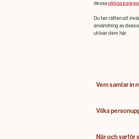
dessa
viktiga begre
Du har rätten att inv
användning av dessa 
utövar dem här.
Vem samlar in 
Alla personuppgifte
Vilka personupp
kontrolleras av M
personuppgiftsansv
Ice Cream Company, 
Personuppgifter är 
När och varför 