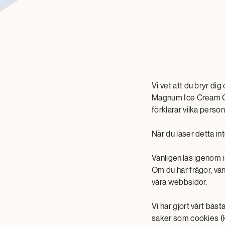
Vi vet att du bryr di
Magnum Ice Cream Co
förklarar vilka perso
När du läser detta i
Vänligen läs igenom 
Om du har frågor, vä
våra webbsidor.
Vi har gjort vårt bäst
saker som cookies (k