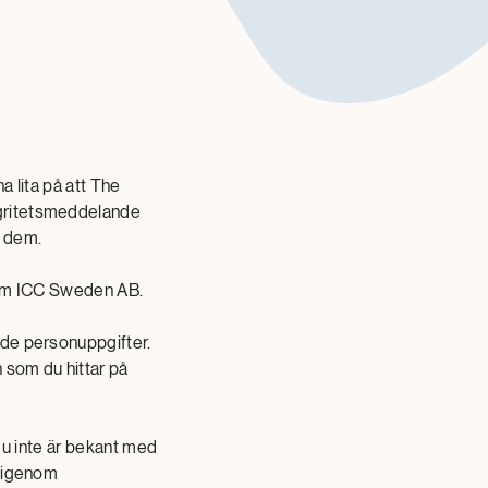
a lita på att The
egritetsmeddelande
ar dem.
gnum ICC Sweden AB.
nde personuppgifter.
 som du hittar på
m du inte är bekant med
a igenom