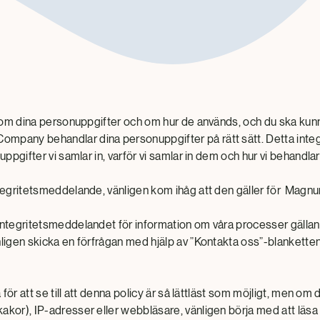
g om dina personuppgifter och om hur de används, och du ska kunn
mpany behandlar dina personuppgifter på rätt sätt. Detta int
nuppgifter vi samlar in, varför vi samlar in dem och hur vi behandl
ntegritetsmeddelande, vänligen kom ihåg att den gäller för Ma
integritetsmeddelandet för information om våra processer gälla
nligen skicka en förfrågan med hjälp av ”Kontakta oss”-blanketten
a för att se till att denna policy är så lättläst som möjligt, men o
akor), IP-adresser eller webbläsare, vänligen börja med att läs