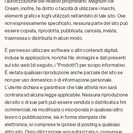
l’autorizzazione del relativo proprietario. Magnum Ice
Cream, inoltre, ha diritto o facoltà di utilizzare i marchi,
elementi grafici e loghi utilizzati nell’ambito di tale sito. Ove
non espressamente specificato, nessuna parte del sito può
essere copiata, riprodotta, pubblicata, caricata, inviata,
trasmessa o distribuita in alcun modo.
È permesso utilizzare software o altri contenuti digitali,
incluse le applicazioni, nonché file, immagini e dati presenti
sul sito web (di seguito, i "Prodotti") per scopo informativo.
È vietata qualsiasi riproduzione anche parziale del sito se
non per uso domestico o di informazione personale.
L’utente dichiara e garantisce che tale attività non sarà
contraria ad alcuna legge applicabile. Nessuna riproduzione
del sito o di sue parti può essere venduta o distribuita a fini
commerciali, né modificata o incorporata in qualsiasi altro
lavoro o pubblicazione, sia in forma stampata che
elettronica, ivi comprese le ipotesi di posting a qualsiasi
altro sito. Ogni utilizzazione non autorizzata o, comunque,